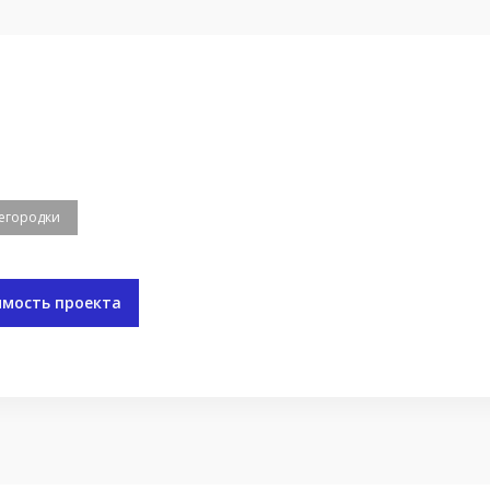
егородки
имость проекта