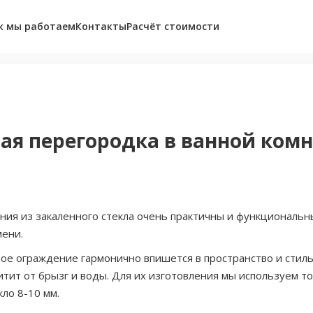
к мы работаем
Контакты
Расчёт стоимости
ая перегородка в ванной ком
ия из закаленного стекла очень практичны и функциональн
мени.
ое ограждение гармонично впишется в пространство и стил
тит от брызг и воды. Для их изготовления мы используем т
ло 8-10 мм.