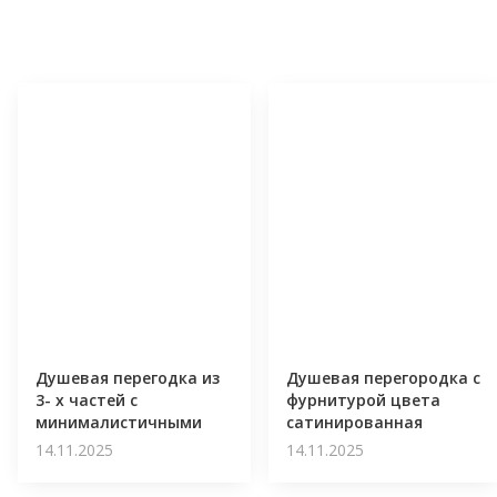
Душевая перегодка из
Душевая перегородка с
3- х частей с
фурнитурой цвета
минималистичными
сатинированная
угловыми
нержавеющая сталь
14.11.2025
14.11.2025
коннекторами